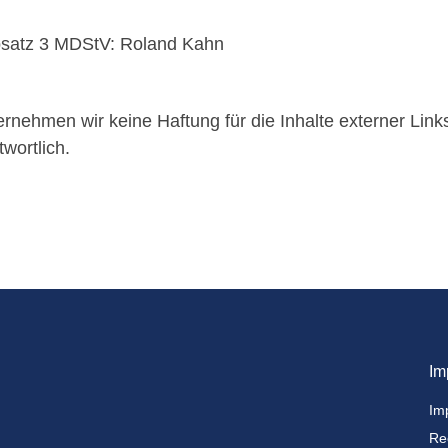
Absatz 3 MDStV: Roland Kahn
übernehmen wir keine Haftung für die Inhalte externer Link
wortlich.
Im
Im
Re