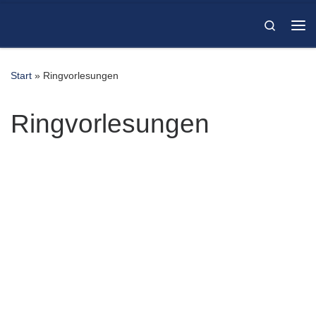
Zum Inhalt springen
Search
Me
Start
»
Ringvorlesungen
Ringvorlesungen