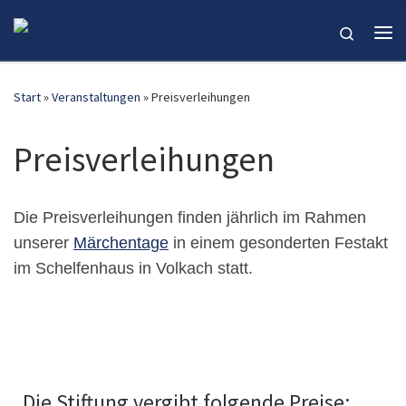
Zum Inhalt springen
Search
Me
Start
»
Veranstaltungen
»
Preisverleihungen
Preisverleihungen
Die Preisverleihungen finden jährlich im Rahmen
unserer
Märchentage
in einem gesonderten Festakt
im Schelfenhaus in Volkach statt.
Die Stiftung vergibt folgende Preise: