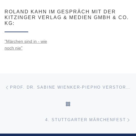
ROLAND KAHN IM GESPRÄCH MIT DER
KITZINGER VERLAG & MEDIEN GMBH & CO.
KG:
"Märchen sind in - wie
noch nie"
Beitragsnavigation
Vorheriger Beitrag
PROF. DR. SABINE WIENKER-PIEPHO VERSTORBEN
ZURÜCK ZUR BEITRAGSL
Nä
4. STUTTGARTER MÄRCHENFEST