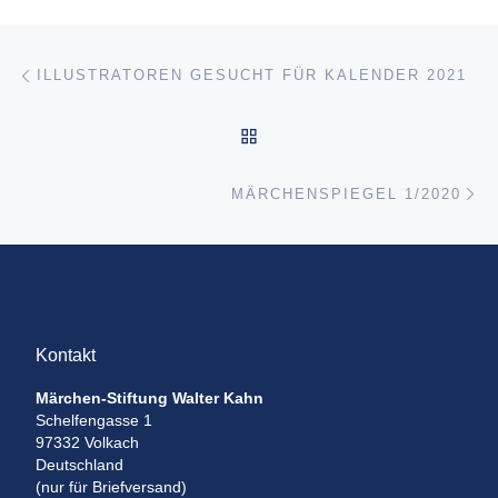
Beitragsnavigation
Vorheriger Beitrag
ILLUSTRATOREN GESUCHT FÜR KALENDER 2021
ZURÜCK ZUR BEITRAGSL
Nä
MÄRCHENSPIEGEL 1/2020
Kontakt
Märchen-Stiftung Walter Kahn
Schelfengasse 1
97332 Volkach
Deutschland
(nur für Briefversand)