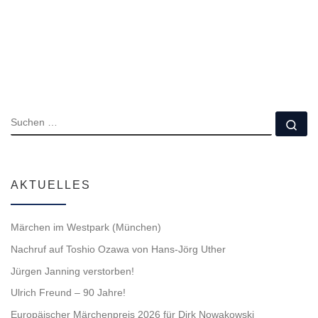
SUCHE
Su
AKTUELLES
Märchen im Westpark (München)
Nachruf auf Toshio Ozawa von Hans-Jörg Uther
Jürgen Janning verstorben!
Ulrich Freund – 90 Jahre!
Europäischer Märchenpreis 2026 für Dirk Nowakowski