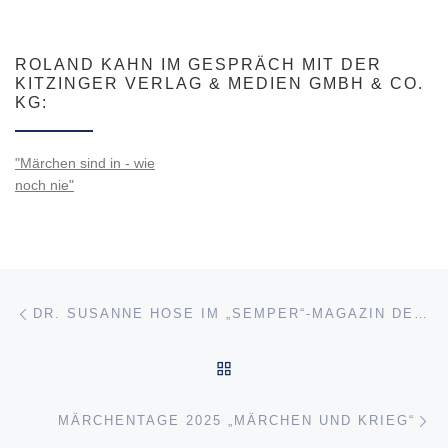
ROLAND KAHN IM GESPRÄCH MIT DER
KITZINGER VERLAG & MEDIEN GMBH & CO.
KG:
"Märchen sind in - wie
noch nie"
Beitragsnavigation
Vorheriger Beitrag
DR. SUSANNE HOSE IM „SEMPER“-MAGAZIN DER SEMPEROPER DRESDEN (HEFT 2.2024/25)
ZURÜCK ZUR BEITRAGSL
Nä
MÄRCHENTAGE 2025 „MÄRCHEN UND KRIEG“