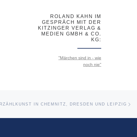
ROLAND KAHN IM
GESPRÄCH MIT DER
KITZINGER VERLAG &
MEDIEN GMBH & CO.
KG:
"Märchen sind in - wie
noch nie"
Nä
ISTE
ERZÄHLKUNST IN CHEMNITZ, DRESDEN UND LEIPZIG