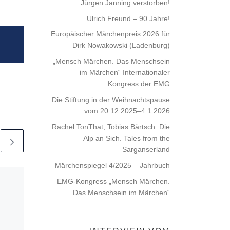
Jürgen Janning verstorben!
Ulrich Freund – 90 Jahre!
Europäischer Märchenpreis 2026 für
Dirk Nowakowski (Ladenburg)
„Mensch Märchen. Das Menschsein
im Märchen“ Internationaler
Kongress der EMG
Die Stiftung in der Weihnachtspause
vom 20.12.2025–4.1.2026
Rachel TonThat, Tobias Bärtsch: Die
Alp an Sich. Tales from the
Sarganserland
Märchenspiegel 4/2025 – Jahrbuch
Veröffentlicht am
17. April
EMG-Kongress „Mensch Märchen.
2021
Das Menschsein im Märchen“
Besuch beim
Märchenfestival /
Berliner