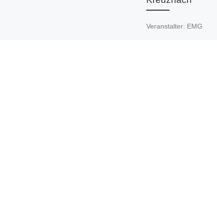
Veranstalter: EMG
(Europäische
Märchengesellschaft) L
zur Anmeldung: Anmel
Kongress Erzählen –
Verbinden – Zuhören
Einladungsflyer: PDF L