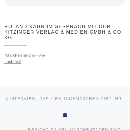
ROLAND KAHN IM GESPRÄCH MIT DER
KITZINGER VERLAG & MEDIEN GMBH & CO.
KG:
"Märchen sind in - wie
noch nie"
Beitragsnavigation
Vorheriger Beitrag
INTERVIEW „DAS LIEBLINGSMÄRCHEN GIBT IHRE GESAMTE PSYCHE PREIS“
ZURÜCK ZUR BEITRAGSL
Nä
BERICHT ZU DEN MÄRCHENTAGEN 2017