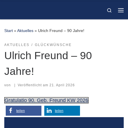
Zum Inhalt springen
Search
Me
Start
»
Aktuelles
»
Ulrich Freund – 90 Jahre!
AKTUELLES
GLÜCKWÜNSCHE
Ulrich Freund – 90
Jahre!
von
|
Veröffentlicht am
21. April 2026
Gratulatio 90. Geb. Freund KW 2026
teilen
teilen