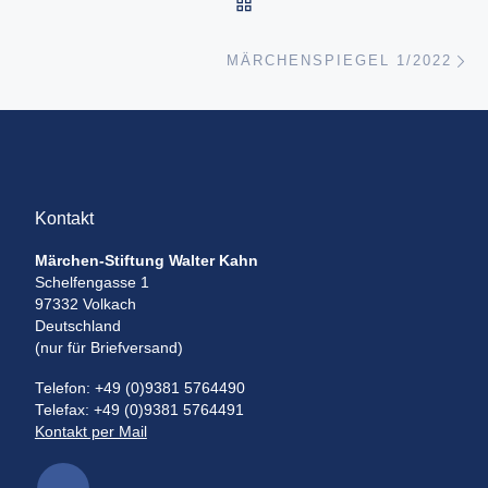
ZURÜCK ZUR BEITRAGSL
Nä
MÄRCHENSPIEGEL 1/2022
Kontakt
Märchen-Stiftung Walter Kahn
Schelfengasse 1
97332 Volkach
Deutschland
(nur für Briefversand)
Telefon: +49 (0)9381 5764490
Telefax: +49 (0)9381 5764491
Kontakt per Mail