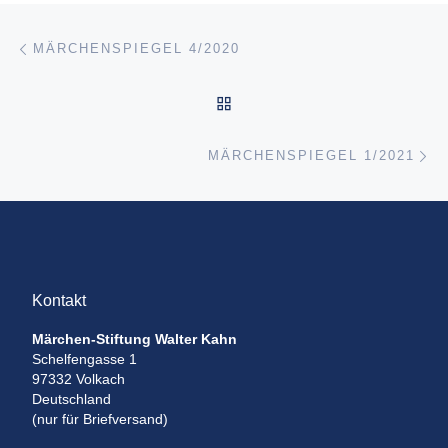
Beitragsnavigation
Vorheriger Beitrag
MÄRCHENSPIEGEL 4/2020
ZURÜCK ZUR BEITRAGSL
Nä
MÄRCHENSPIEGEL 1/2021
Kontakt
Märchen-Stiftung Walter Kahn
Schelfengasse 1
97332 Volkach
Deutschland
(nur für Briefversand)