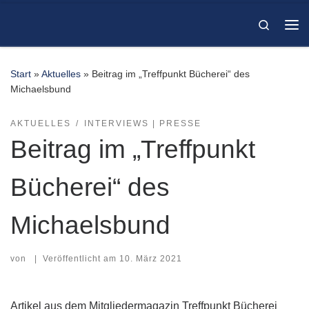
Zum Inhalt springen
Search
Me
Start
»
Aktuelles
»
Beitrag im „Treffpunkt Bücherei“ des
Michaelsbund
AKTUELLES
INTERVIEWS | PRESSE
Beitrag im „Treffpunkt
Bücherei“ des
Michaelsbund
von
|
Veröffentlicht am
10. März 2021
Artikel aus dem Mitgliedermagazin Treffpunkt Bücherei