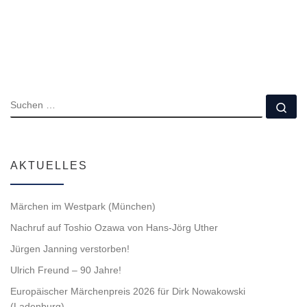
SUCHE
Su
AKTUELLES
Märchen im Westpark (München)
Nachruf auf Toshio Ozawa von Hans-Jörg Uther
Jürgen Janning verstorben!
Ulrich Freund – 90 Jahre!
Europäischer Märchenpreis 2026 für Dirk Nowakowski
(Ladenburg)