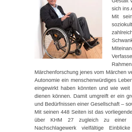
Gestalt 
sich ins
Mit sei
sozioku
zahlreic
Schwankm
Miteinan
Verfasse
Rahmen
Märchenforschung jenes vom Märchen verm
Autonomie ein menschenwürdiges Leben e
eingewirkt haben könnten und wie weit si
dienen können. Damit umgreift er ein gro
und Bedürfnissen einer Gesellschaft – so
Mit seinen 448 Seiten ist das vorliege
über KHM 27 zugleich zu einer hö
Nachschlagewerk vielfältige Einblick