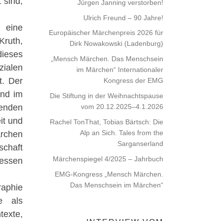
 sind,
Jürgen Janning verstorben!
Ulrich Freund – 90 Jahre!
 eine
Europäischer Märchenpreis 2026 für
Kruth,
Dirk Nowakowski (Ladenburg)
dieses
„Mensch Märchen. Das Menschsein
zialen
im Märchen“ Internationaler
t. Der
Kongress der EMG
und im
Die Stiftung in der Weihnachtspause
nden
vom 20.12.2025–4.1.2026
it und
Rachel TonThat, Tobias Bärtsch: Die
Alp an Sich. Tales from the
ärchen
Sarganserland
schaft
Märchenspiegel 4/2025 – Jahrbuch
ressen
EMG-Kongress „Mensch Märchen.
Das Menschsein im Märchen“
raphie
e als
texte,