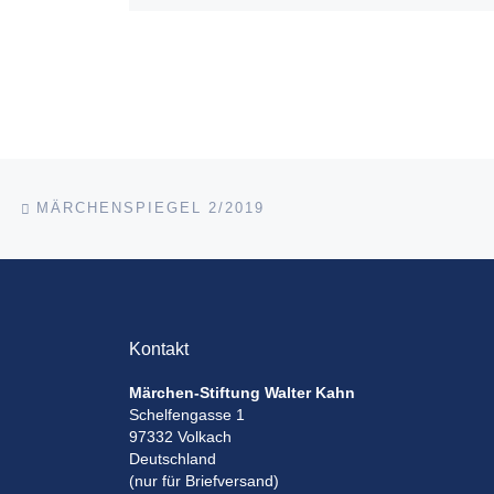
2020 erhält Dr. 
Sůva (Göttingen) 
hervorragende Di
„Der tschechisch
liegt in der Hölle
von Božena […]
Beitragsnavigation
Vorheriger Beitrag
MÄRCHENSPIEGEL 2/2019
Kontakt
Märchen-Stiftung Walter Kahn
Schelfengasse 1
97332 Volkach
Deutschland
(nur für Briefversand)