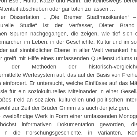
von Esel, Hund, Katze und Hahn, die keineswegs bereit
 Altenteil abschieben oder gar töten zu lassen …
ner Dissertation „ ‚Die Bremer Stadtmusikanten‘ –
lturelle Studie“ ist der Verfasser, Dieter Brand-
hen Spuren nachgegangen, die zeigen, wie tief sich 
ärchen im Leben, in der Geschichte, Kultur und im so
der auf sinnbildlicher Ebene in aller Welt verankert ha
r greift mit Hilfe eines umfassenden Quellenstudiums 
 der Methoden der historisch-vergleiche
ittelte Wertesystem auf, das auf der Basis von Freihe
infordert. Er untersucht, welche Einflüsse auf das M
e für ein soziokulturelles Miteinander in einer Gesell
ßes Feld an sozialen, kulturellen und politischen Inte
wohl zur Zeit der Brüder Grimm als auch der jetzigen.
nde zweibändige Werk in Form einer umfassenden Monog
chst informativen Dokumentation geworden, di
e in die Forschungsgeschichte, in Varianten, Kon