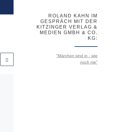
ROLAND KAHN IM
GESPRÄCH MIT DER
KITZINGER VERLAG &
MEDIEN GMBH & CO.
KG:
"Märchen sind in - wie
noch nie"
Veröffentlicht am
8.
November 2023
„Streit und
Versöhnung“ im
Märchen – Sabine
Wienker-Piepho im
Interview mit Silke