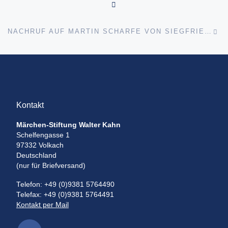
ZURÜCK ZUR BEITRAGSL
Nä
NACHRUF AUF MARTIN SCHARFE VON SIEGFRIED BECKER
Kontakt
Märchen-Stiftung Walter Kahn
Schelfengasse 1
97332 Volkach
Deutschland
(nur für Briefversand)
Telefon: +49 (0)9381 5764490
Telefax: +49 (0)9381 5764491
Kontakt per Mail