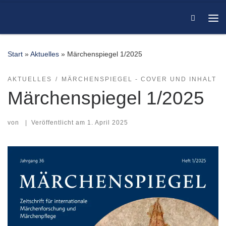
Zum Inhalt springen
Search
Me
Start
»
Aktuelles
»
Märchenspiegel 1/2025
AKTUELLES
MÄRCHENSPIEGEL - COVER UND INHALT
Märchenspiegel 1/2025
von
|
Veröffentlicht am
1. April 2025